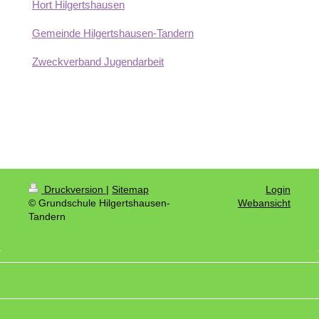
Hort Hilgertshausen
Gemeinde Hilgertshausen-Tandern
Zweckverband Jugendarbeit
Druckversion
|
Sitemap
Login
© Grundschule Hilgertshausen-
Webansicht
Tandern